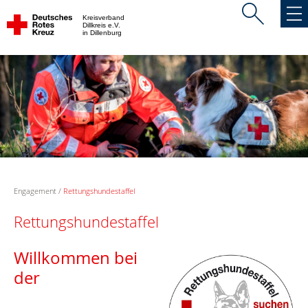
Kreisverband
Dillkreis e.V.
in Dillenburg
Engagement
Rettungshundestaffel
Rettungshundestaffel
Willkommen bei
der