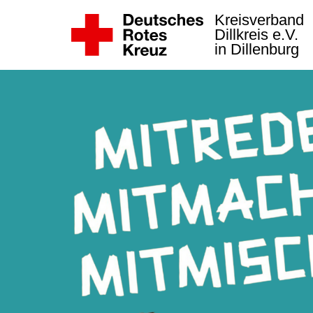
Kreisverband
Dillkreis e.V.
in Dillenburg