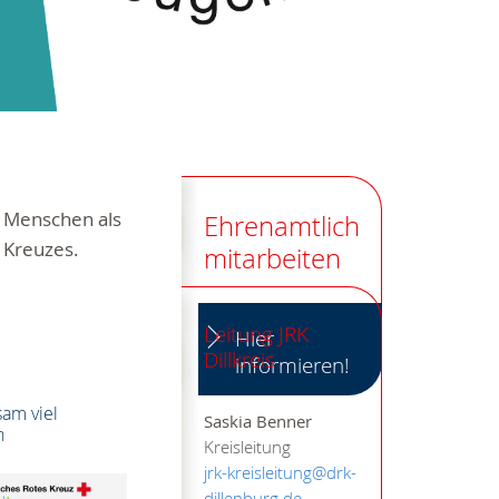
n Menschen als
Ehrenamtlich
 Kreuzes.
mitarbeiten
Leitung JRK
Hier
Dillkreis
informieren!
am viel
Saskia Benner
n
Kreisleitung
jrk-kreisleitung@drk-
dillenburg.de