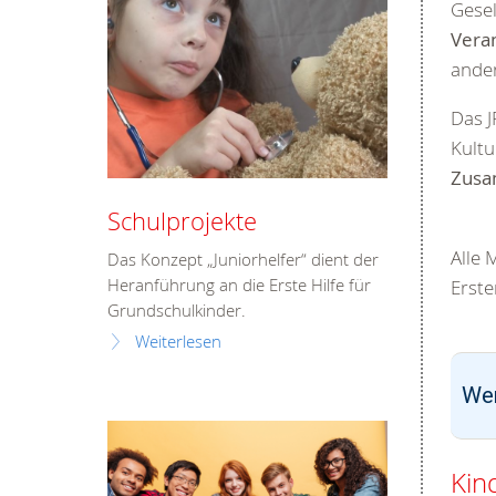
Gesel
Vera
ande
Das J
Kultu
Zus
Schulprojekte
Alle 
Das Konzept „Juniorhelfer“ dient der
Erste
Heranführung an die Erste Hilfe für
Grundschulkinder.
Weiterlesen
We
Kin