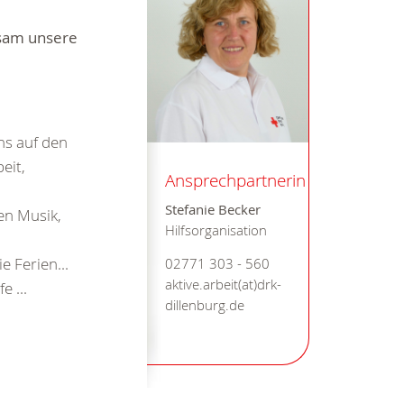
nsam unsere
ns auf den
eit,
Ansprechpartnerin
Stefanie Becker
en Musik,
Hilfsorganisation
e Ferien...
02771 303 - 560
aktive.arbeit(at)drk-
e ...
dillenburg.de