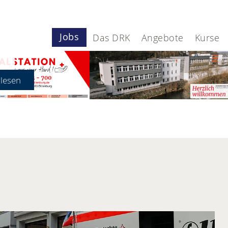
Jobs
Das DRK
Angebote
Kurse
u Hause?
d für Sie da!