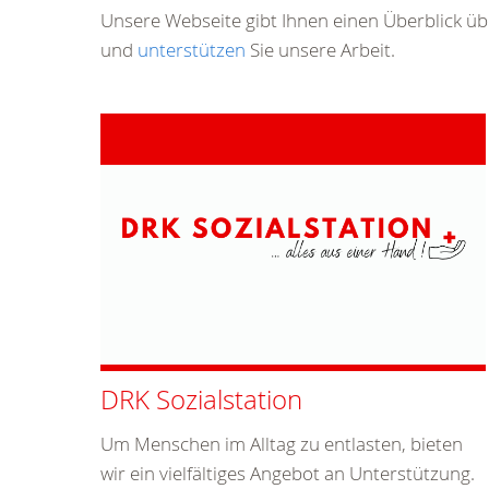
Herzlich Willkomm
Das
Rote Kreuz
ist weltweit bekannt, wie kaum 
und Völkerverständigung einsetzt. Das Rote Kre
Weltanschauung, Status und Vermögen.
Helfen
wo Hilfe gebraucht wird, das ist unser A
und setzen uns für die Menschen ein, die bena
Wir reagieren auf die Nachfrage an sozialen D
beitragen und für jedermann zugänglich sind.
Unsere Webseite gibt Ihnen einen Überblick üb
und
unterstützen
Sie unsere Arbeit.