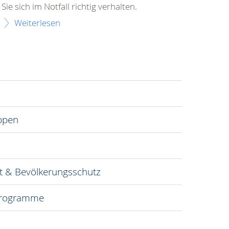
Foto: A. Zelck / DRK e.V.
Erste Hilfe
Vom Wundverband bis zur Wiederbelebung: In
den Erste Hilfe Kursen des DRK lernen Sie, wie
Sie sich im Notfall richtig verhalten.
Weiterlesen