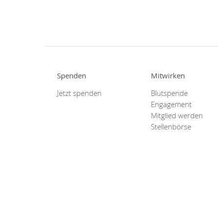
Erkunden Sie unsere Angebote:
DRK Sozialstation
Wohnen & Betreuung
Migration & Integration
Kinder, Jugend & Familie
Lebensmittel & Bekleidung