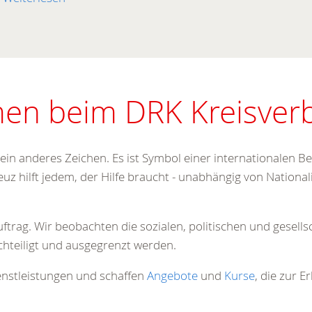
29.06.2026
dem 3. August
DRK Dillkreis fei
erwegs!
beim „Tag der B
 bei Ihnen klingelt,
Am Samstag den 18. Apr
Ab dem 3. August…
Dillkreis e. V. seine Eh
Weiterlesen