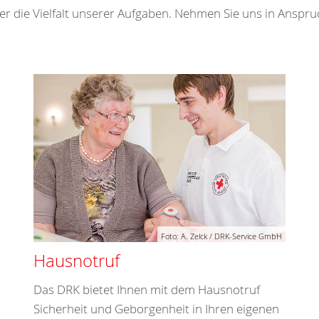
en beim DRK Kreisverban
ein anderes Zeichen. Es ist Symbol einer internationalen Be
uz hilft jedem, der Hilfe braucht - unabhängig von National
uftrag. Wir beobachten die sozialen, politischen und gesell
chteiligt und ausgegrenzt werden.
ienstleistungen und schaffen
Angebote
und
Kurse
, die zur 
er die Vielfalt unserer Aufgaben. Nehmen Sie uns in Anspru