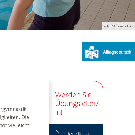
Foto: M. Eram / DRK
Werden Sie
Übungsleiter/-
ergymnastik
in!
igkeiten. Die
d" vielleicht
Hier direkt