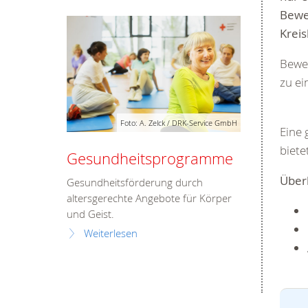
Beweg
Kreis
Beweg
zu e
Foto: A. Zelck / DRK-Service GmbH
Eine 
biete
Gesundheitsprogramme
Überb
Gesundheitsförderung durch
altersgerechte Angebote für Körper
und Geist.
Weiterlesen