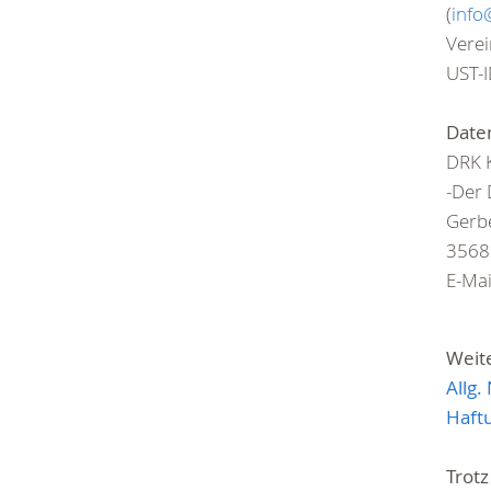
(
info
Verei
UST-
Date
DRK K
-Der 
Gerbe
3568
E-Mai
Weit
Allg
Haftu
Trotz