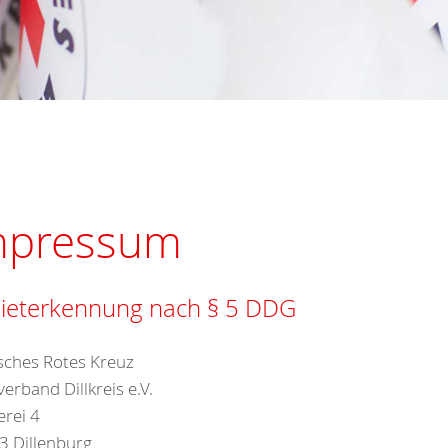
mpressum
ieterkennung nach § 5 DDG
sches Rotes Kreuz
verband Dillkreis e.V.
erei 4
3 Dillenburg