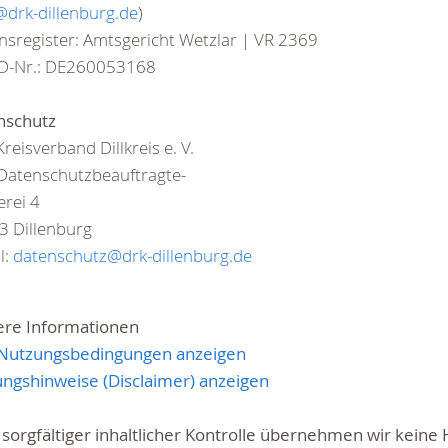
@drk-dillenburg.de
)
nsregister: Amtsgericht Wetzlar | VR 2369
ID-Nr.: DE260053168
nschutz
reisverband Dillkreis e. V.
Datenschutzbeauftragte-
rei 4
3 Dillenburg
l:
datenschutz@drk-dillenburg.de
ere Informationen
. Nutzungsbedingungen anzeigen
ngshinweise (Disclaimer) anzeigen
 sorgfältiger inhaltlicher Kontrolle übernehmen wir keine 