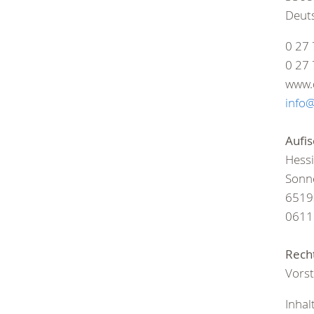
Deut
0 27 
0 27 
www.
info@
Aufis
Hessi
Sonne
6519
0611 
Rech
Vorst
Inhal