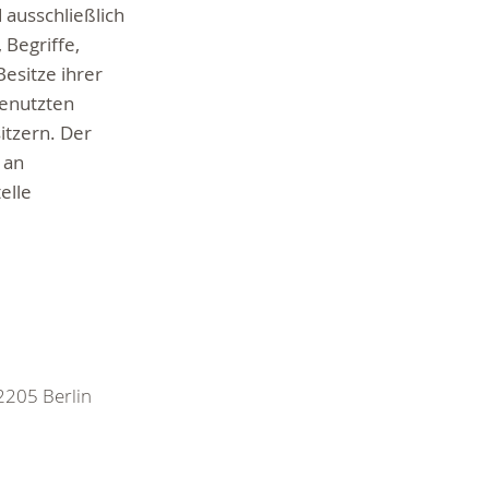
d ausschließlich
 Begriffe,
esitze ihrer
benutzten
itzern. Der
 an
elle
2205 Berlin