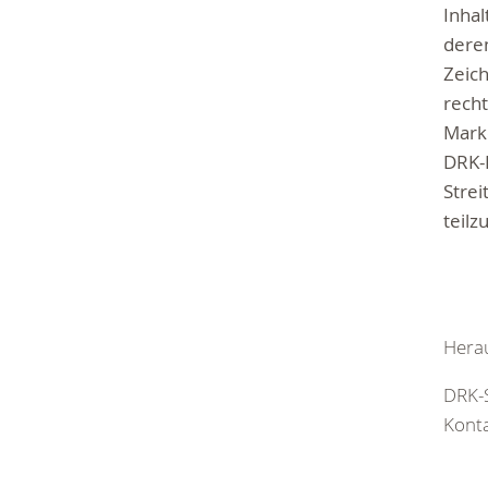
Inhal
deren
Zeic
recht
Marke
DRK-K
Strei
teil
Hera
DRK-S
Kont