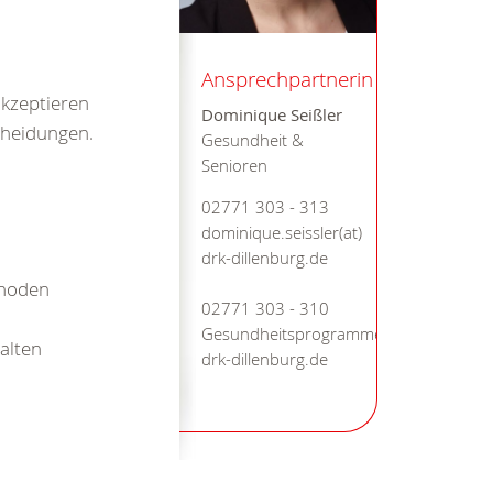
Ansprechpartnerin
akzeptieren
Dominique Seißler
cheidungen.
Gesundheit &
Senioren
02771 303 - 313
dominique.seissler(at)
drk-dillenburg.de
thoden
02771 303 - 310
Gesundheitsprogramme(at)
alten
drk-dillenburg.de