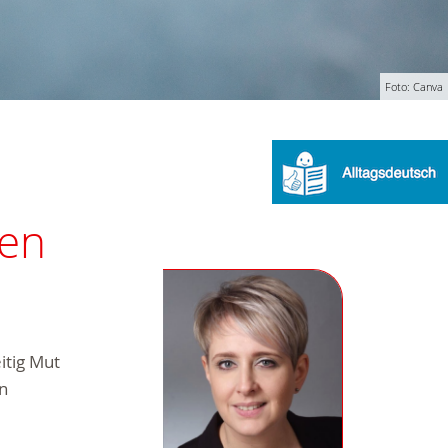
Foto: Canva
uen
itig Mut
n