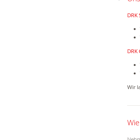
DRK 
DRK 
Wir l
Wie
Nehme