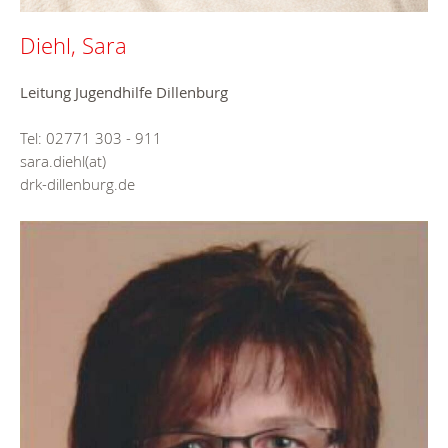
Diehl, Sara
Leitung Jugendhilfe Dillenburg
Tel: 02771 303 - 911
sara.diehl(at)
drk-dillenburg.de