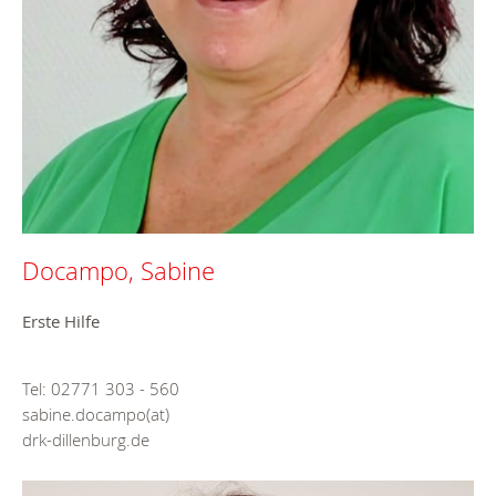
Docampo, Sabine
Erste Hilfe
Tel: 02771 303 - 560
sabine.docampo(at)
drk-dillenburg.de