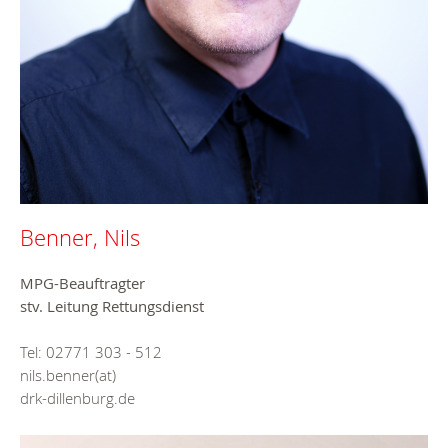
Benner, Nils
MPG-Beauftragter
stv. Leitung Rettungsdienst
Tel: 02771 303 - 512
nils.benner(at)
drk-dillenburg.de