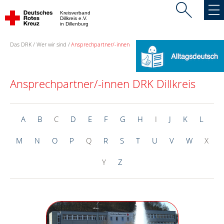
Kreisverband
Dillkreis e.V.
in Dillenburg
Das DRK
Wer wir sind
Ansprechpartner/-innen
Ansprechpartner/-innen DRK Dillkreis
A
B
C
D
E
F
G
H
I
J
K
L
M
N
O
P
Q
R
S
T
U
V
W
X
Y
Z