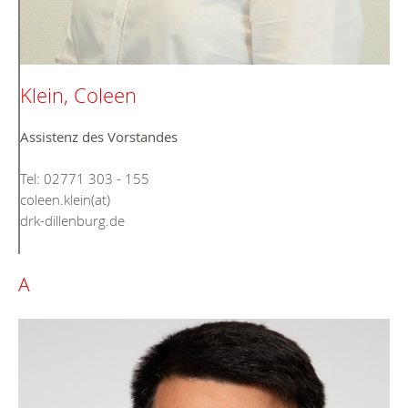
Klein, Coleen
Assistenz des Vorstandes
Tel: 02771 303 - 155
coleen.klein(at)
drk-dillenburg.de
A