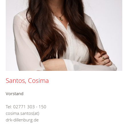
Santos, Cosima
Vorstand
Tel: 02771 303 - 150
cosima.santos(at)
drk-dillenburg.de