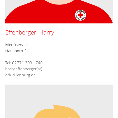
Effenberger, Harry
Menüservice
Hausnotruf
Tel: 02771 303 - 740
harry.effenberger(at)
drk-dillenburg.de