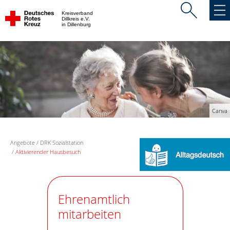
Kreisverband
Dillkreis e.V.
in Dillenburg
Canva
Angebote
DRK Sozialstation
Aktivierender Hausbesuch
Ehrenamtlich
mitarbeiten