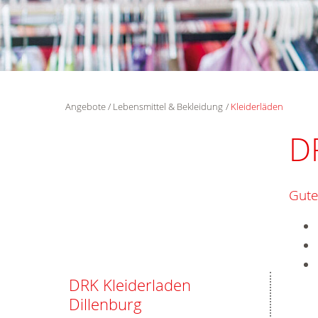
Angebote
Lebensmittel & Bekleidung
Kleiderläden
D
Gute
DRK Kleiderladen
Dillenburg