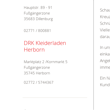
Hauptstr. 89 - 91
Schau
Fußgängerzone
Kreuz
35683 Dillenburg
Schnä
Viell
02771 / 800881
darau
DRK Kleiderladen
In un
Herborn
einka
Angeb
Marktplatz 2 /Kornmarkt 5
immer
Fußgängerzone
35745 Herborn
Ein N
02772 / 5744367
Kund