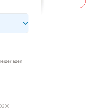
leiderladen
50290