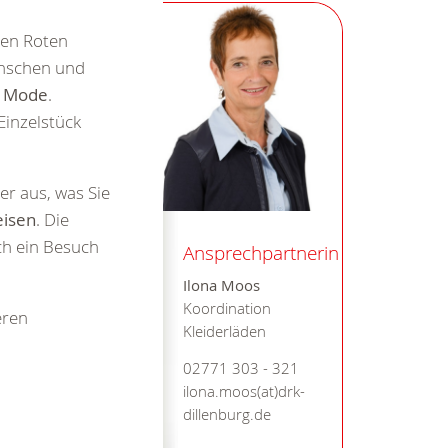
hen Roten
enschen und
n
Mode
.
Einzelstück
r aus, was Sie
eisen
. Die
ch ein Besuch
Ansprechpartnerin
Ilona Moos
Koordination
eren
Kleiderläden
02771 303 - 321
ilona.moos(at)drk-
dillenburg.de